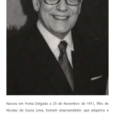
Nasceu em Ponta Delgada a 25 de Novembro de 1911, filho de
Nicolau de Sousa Lima, homem empreendedor que adquirira e