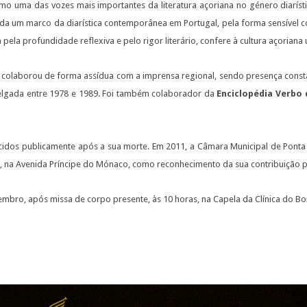
 uma das vozes mais importantes da literatura açoriana no género diarísti
da um marco da diarística contemporânea em Portugal, pela forma sensível c
a pela profundidade reflexiva e pelo rigor literário, confere à cultura açorian
s colaborou de forma assídua com a imprensa regional, sendo presença constan
 Delgada entre 1978 e 1989. Foi também colaborador da
Enciclopédia Verbo 
ecidos publicamente após a sua morte. Em 2011, a Câmara Municipal de Pon
 na Avenida Príncipe do Mónaco, como reconhecimento da sua contribuição para
zembro, após missa de corpo presente, às 10 horas, na Capela da Clínica do B