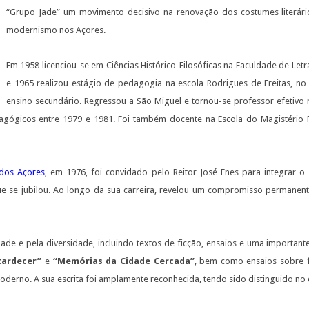
“Grupo Jade” um movimento decisivo na renovação dos costumes literár
modernismo nos Açores.
Em 1958 licenciou-se em Ciências Histórico-Filosóficas na Faculdade de Let
e 1965 realizou estágio de pedagogia na escola Rodrigues de Freitas, no
ensino secundário. Regressou a São Miguel e tornou-se professor efetivo 
agógicos entre 1979 e 1981. Foi também docente na Escola do Magistério 
o dos Açores
, em 1976, foi convidado pelo Reitor José Enes para integrar o
ue se jubilou. Ao longo da sua carreira, revelou um compromisso permanen
dade e pela diversidade, incluindo textos de ficção, ensaios e uma important
tardecer”
e
“Memórias da Cidade Cercada”
, bem como ensaios sobre fi
Moderno. A sua escrita foi amplamente reconhecida, tendo sido distinguido no 