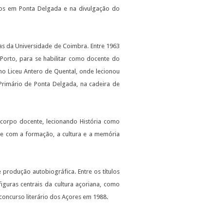
ios em Ponta Delgada e na divulgação do
ras da Universidade de Coimbra. Entre 1963
 Porto, para se habilitar como docente do
no Liceu Antero de Quental, onde lecionou
Primário de Ponta Delgada, na cadeira de
 corpo docente, lecionando História como
te com a formação, a cultura e a memória
e produção autobiográfica. Entre os títulos
guras centrais da cultura açoriana, como
concurso literário dos Açores em 1988.